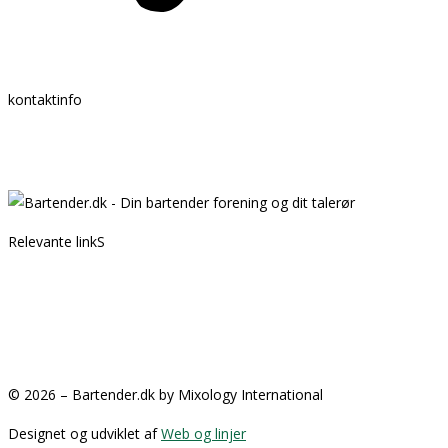
kontaktinfo
Mail:
info @ bartender.dk
tlf.:
+45 25 39 36 37
Relevante linkS
Kontakt
Partnere
GDPR
Handelsbetingelser
© 2026 – Bartender.dk by Mixology International
Designet og udviklet af
Web og linjer