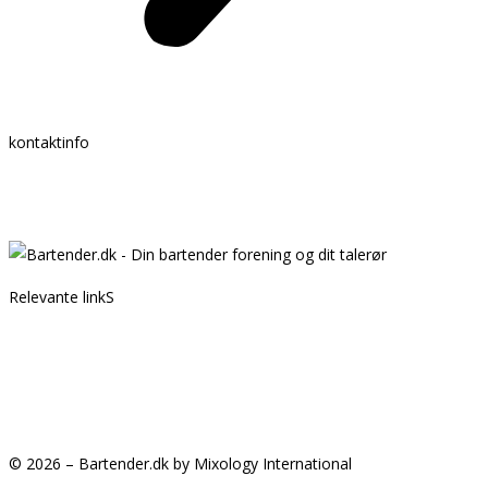
kontaktinfo
Mail:
info @ bartender.dk
tlf.:
+45 25 39 36 37
Relevante linkS
Kontakt
Partnere
GDPR
Handelsbetingelser
© 2026 – Bartender.dk by Mixology International