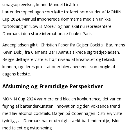
smagsoplevelser, kunne Manuel Lică fra
bartendercopenhagen.com løfte trofæet som vinder af MONIN
Cup 2024. Manuel imponerede dommerne med sin unikke
fortolkning af “Low is More,” og han skal nu repræsentere
Danmark i den store internationale finale i Paris.
Andenpladsen gik til Christian Faber fra Gejser Cocktail Bar, mens
Kevin Dubij fra Clemens Bar i Aarhus sikrede sig tredjepladsen.
Begge deltagere viste et højt niveau af kreativitet og teknisk
kunnen, og deres præstationer blev anerkendt som nogle af
dagens bedste.
Afslutning og Fremtidige Perspektiver
MONIN Cup 2024 var mere end blot en konkurrence; det var en
fejring af bartenderkunsten, innovation og den voksende trend
med lav-alkohol-cocktails. Dagen på Copenhagen Distillery viste
tydeligt, at Danmark har et utroligt stærkt bartendermiljø, fyldt
med talent og nytænkning.