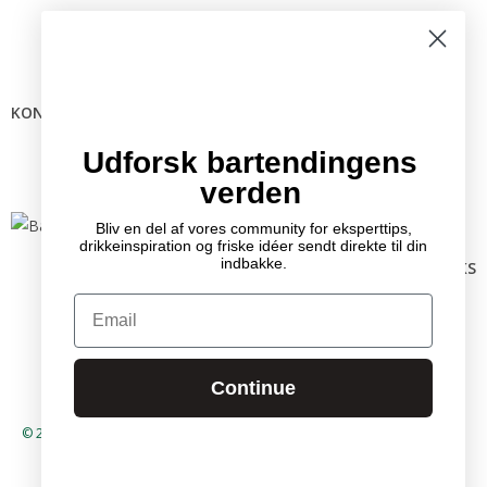
KONTAKTINFO
Mail:
info @ bartender.dk
tlf.:
+45 25 39 36 37
Udforsk bartendingens
verden
Bliv en del af vores community for eksperttips,
drikkeinspiration og friske idéer sendt direkte til din
indbakke.
RELEVANTE LINKS
Kontakt
Email
Partnere
GDPR
Handelsbetingelser
Continue
© 2026 – Bartender.dk by Mixology International