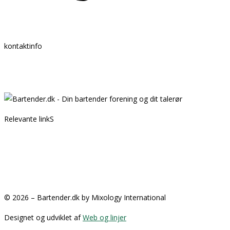
kontaktinfo
Mail:
info @ bartender.dk
tlf.:
+45 25 39 36 37
Relevante linkS
Kontakt
Partnere
GDPR
Handelsbetingelser
© 2026 – Bartender.dk by Mixology International
Designet og udviklet af
Web og linjer