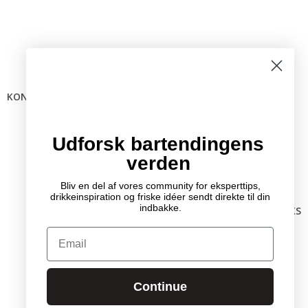
KONTAKTINFO
Mail:
info @ bartender.dk
tlf.:
+45 25 39 36 37
Udforsk bartendingens
verden
Bliv en del af vores community for eksperttips,
drikkeinspiration og friske idéer sendt direkte til din
indbakke.
RELEVANTE LINKS
Kontakt
Email
Partnere
GDPR
Handelsbetingelser
Continue