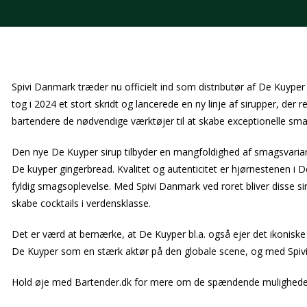
Spivi Danmark træder nu officielt ind som distributør af De Kuyper
tog i 2024 et stort skridt og lancerede en ny linje af sirupper, de
bartendere de nødvendige værktøjer til at skabe exceptionelle sma
Den nye De Kuyper sirup tilbyder en mangfoldighed af smagsvaria
De kuyper gingerbread. Kvalitet og autenticitet er hjørnestenen i D
fyldig smagsoplevelse. Med Spivi Danmark ved roret bliver disse s
skabe cocktails i verdensklasse.
KONTAKTINFO
Det er værd at bemærke, at De Kuyper bl.a. også ejer det ikoniske 
Mail:
info @ bartender.dk
tlf.:
+45 25 39 36 37
De Kuyper som en stærk aktør på den globale scene, og med Spivi D
Hold øje med Bartender.dk for mere om de spændende muligheder med