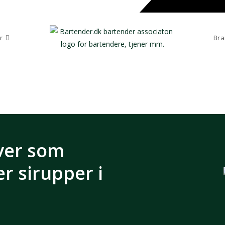
r
Bra
ver som
r sirupper i