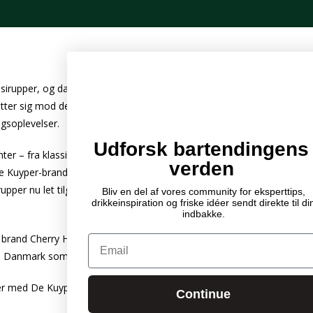
 sirupper, og danske bartendere kan glæde sig over denne nyhed. De Ku
r retter sig mod den internationale cocktailscene. Sirupserien er udvik
gsoplevelser.
Udforsk bartendingens
nter – fra klassikere som gomme og grenadine til mere utraditionel
verden
e Kuyper-brandet, og det kommer især til udtryk i deres sirupper, der e
irupper nu let tilgængelige i Danmark, hvilket gør det nemmere for bå
Bliv en del af vores community for eksperttips,
drikkeinspiration og friske idéer sendt direkte til di
indbakke.
brand Cherry Heering, som er en klassiker i cocktailverdenen. Denne hi
Email
anmark som distributør bliver de danske cocktailbarer godt rustet ti
 De Kuyper’s nye sirupper og bliv inspireret til at tage dine cocktai
Continue