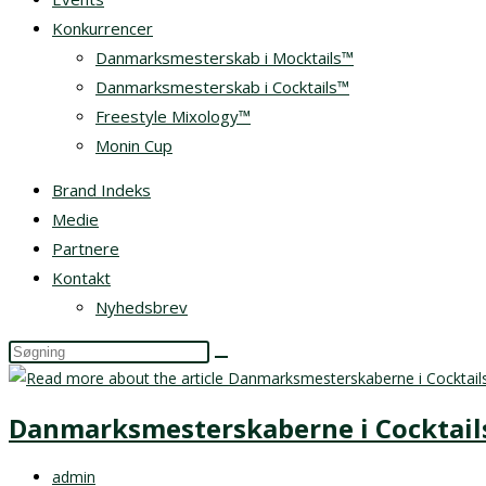
Konkurrencer
Danmarksmesterskab i Mocktails™
Danmarksmesterskab i Cocktails™
Freestyle Mixology™
Monin Cup
Brand Indeks
Medie
Partnere
Kontakt
Nyhedsbrev
Search
this
website
Danmarksmesterskaberne i Cocktails
Post
admin