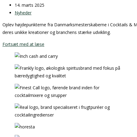
author:
Post
14. marts 2025
published:
Post
Nyheder
category:
Oplev højdepunkterne fra Danmarksmesterskaberne i Cocktails & Mo
deres unikke kreationer og branchens stærke udvikling.
Danmarksmesterskaberne
Fortsæt med at læse
i
Cocktails
&
Mocktails
2025
–
En
hyldest
til
bartenderfaget
og
smagshåndværket