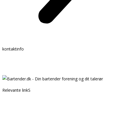
kontaktinfo
Mail:
info @ bartender.dk
tlf.:
+45 25 39 36 37
Relevante linkS
Kontakt
Partnere
GDPR
Handelsbetingelser