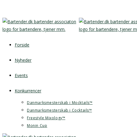
Skip
to
content
Forside
Nyheder
Events
Konkurrencer
Danmarksmesterskab i Mocktails™
Danmarksmesterskab i Cocktails™
Freestyle Mixology™
Monin Cup