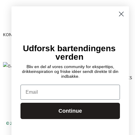
KONTAKTINFO
Mail:
info @ bartender.dk
tlf.:
+45 25 39 36 37
Udforsk bartendingens
verden
Bliv en del af vores community for eksperttips,
drikkeinspiration og friske idéer sendt direkte til din
indbakke.
RELEVANTE LINKS
Kontakt
Email
Partnere
GDPR
Handelsbetingelser
Continue
© 2026 – Bartender.dk by Mixology International