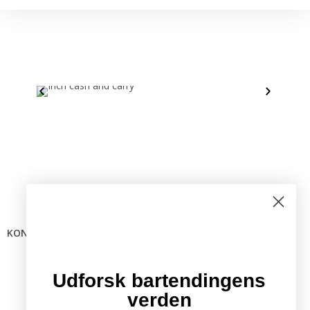
KONTAKTINFO
Mail:
info @ bartender.dk
tlf.:
+45 25 39 36 37
Udforsk bartendingens
verden