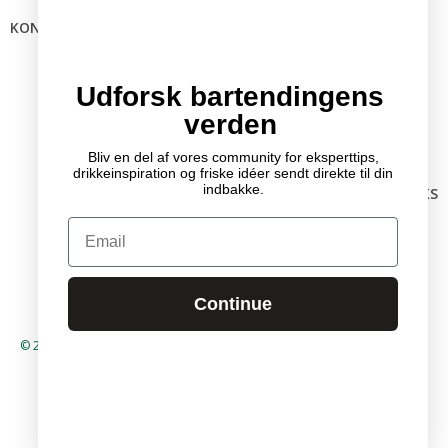
KONTAKTINFO
Mail:
info @ bartender.dk
tlf.:
+45 25 39 36 37
Udforsk bartendingens
verden
Bliv en del af vores community for eksperttips,
drikkeinspiration og friske idéer sendt direkte til din
indbakke.
RELEVANTE LINKS
Kontakt
Email
Partnere
GDPR
Handelsbetingelser
Continue
© 2026 – Bartender.dk by Mixology International
Designet og udviklet af
Web og linjer