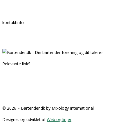
kontaktinfo
Mail:
info @ bartender.dk
tlf.:
+45 25 39 36 37
Relevante linkS
Kontakt
Partnere
GDPR
Handelsbetingelser
© 2026 – Bartender.dk by Mixology International
Designet og udviklet af
Web og linjer