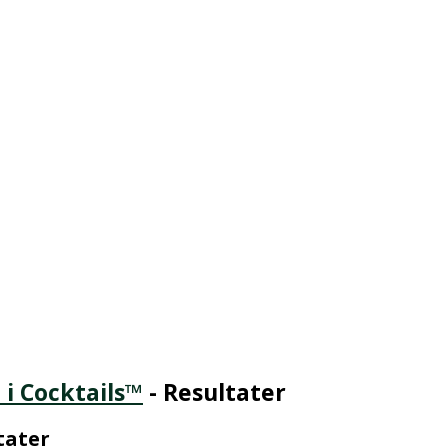
i Cocktails™
- Resultater
tater