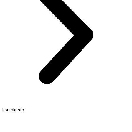
kontaktinfo
Mail:
info @ bartender.dk
tlf.:
+45 25 39 36 37