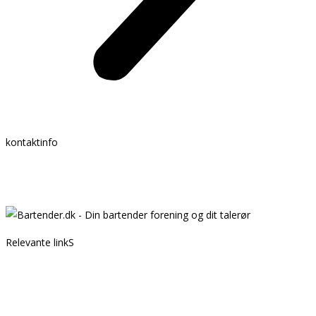
kontaktinfo
Mail:
info @ bartender.dk
tlf.:
+45 25 39 36 37
Relevante linkS
Kontakt
Partnere
GDPR