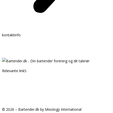
kontaktinfo
Mail:
info @ bartender.dk
tlf.:
+45 25 39 36 37
Relevante linkS
Kontakt
Partnere
GDPR
Handelsbetingelser
© 2026 – Bartender.dk by Mixology International