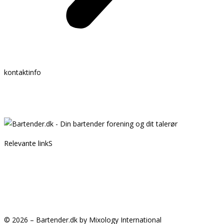
kontaktinfo
Mail:
info @ bartender.dk
tlf.:
+45 25 39 36 37
Relevante linkS
Kontakt
Partnere
GDPR
Handelsbetingelser
© 2026 – Bartender.dk by Mixology International