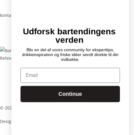
kontaktinfo
Mail:
info @ bartender.dk
Udforsk bartendingens
tlf.:
+45 25 39 36 37
verden
Bliv en del af vores community for eksperttips,
drikkeinspiration og friske idéer sendt direkte til din
Relevante linkS
indbakke.
Email
Kontakt
Partnere
GDPR
Continue
Handelsbetingelser
© 2026 – Bartender.dk by Mixology International
Designet og udviklet af
Web og linjer