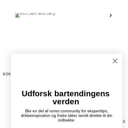
KONTAKTINFO
Mail:
info @ bartender.dk
tlf.:
+45 25 39 36 37
Udforsk bartendingens
verden
Bliv en del af vores community for eksperttips,
drikkeinspiration og friske idéer sendt direkte til din
indbakke.
RELEVANTE LINKS
Kontakt