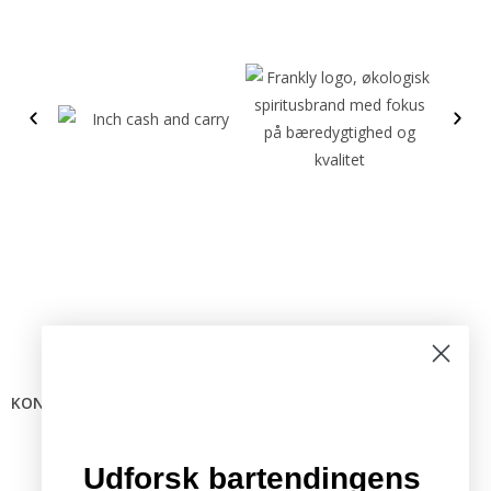
KONTAKTINFO
Mail:
info @ bartender.dk
tlf.:
+45 25 39 36 37
Udforsk bartendingens